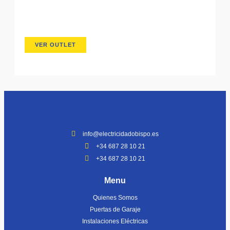
Lorem ipsum dolor sit amet consectetur
adipiscing elit dolor
VER OUTLET
info@electricidadobispo.es
+34 687 28 10 21
+34 687 28 10 21
Menu
Quienes Somos
Puertas de Garaje
Instalaciones Eléctricas