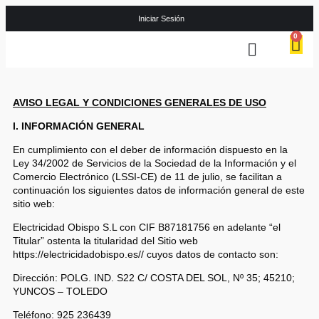
Iniciar Sesión
0
Quienes Somos
Instalaciones eléctricas
Puertas de Garaje
AVISO LEGAL Y CONDICIONES GENERALES DE USO
I. INFORMACIÓN GENERAL
En cumplimiento con el deber de información dispuesto en la
Ley 34/2002 de Servicios de la Sociedad de la Información y el
Comercio Electrónico (LSSI-CE) de 11 de julio, se facilitan a
continuación los siguientes datos de información general de este
sitio web:
Electricidad Obispo S.L con CIF B87181756 en adelante “el
Titular” ostenta la titularidad del Sitio web
https://electricidadobispo.es//
cuyos datos de contacto son:
Dirección: POLG. IND. S22 C/ COSTA DEL SOL, Nº 35; 45210;
YUNCOS – TOLEDO
Teléfono: 925 236439